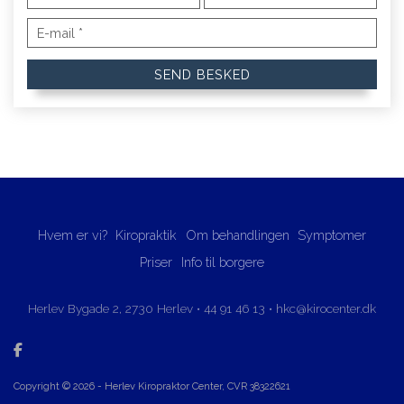
Hvem er vi?
Kiropraktik
Om behandlingen
Symptomer
Priser
Info til borgere
Herlev Bygade 2, ​2730 Herlev​
•
44 91 46 13
•
hkc@kirocenter.dk
Copyright © 2026 - Herlev Kiropraktor Center
, CVR 38322621