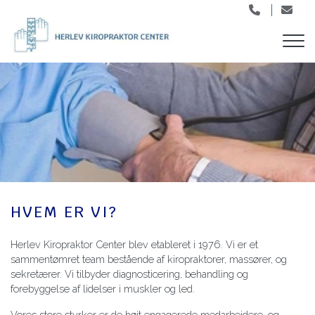
Skip
to
main
content
HVEM ER VI?
​Herlev Kiropraktor Center blev etableret i 1976. Vi er et
sammentømret team bestående af kiropraktorer, massører, og
sekretærer. Vi tilbyder diagnosticering, behandling og
forebyggelse af lidelser i muskler og led.
Vores store styrker er de højt engagerede medarbejdere, og