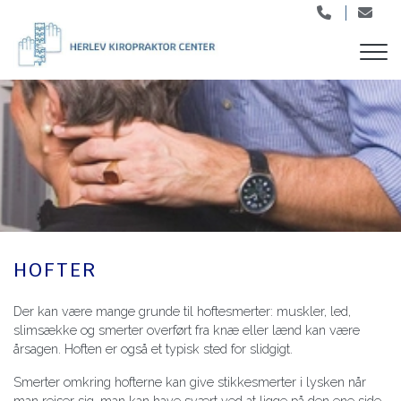
Skip
to
main
content
HOFTER
Der kan være mange grunde til hoftesmerter: muskler, led,
slimsække og smerter overført fra knæ eller lænd kan være
årsagen. Hoften er også et typisk sted for slidgigt.
Smerter omkring hofterne kan give stikkesmerter i lysken når
man rejser sig, man kan have svært ved at ligge på den ene side