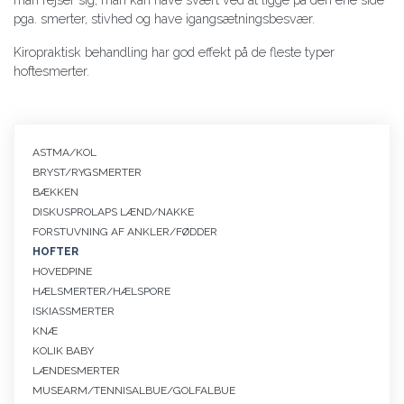
pga. smerter, stivhed og have igangsætningsbesvær.
Kiropraktisk behandling har god effekt på de fleste typer
hoftesmerter.
Primær
ASTMA/KOL
navigation
BRYST/RYGSMERTER
symptomer
BÆKKEN
DISKUSPROLAPS LÆND/NAKKE
FORSTUVNING AF ANKLER/FØDDER
HOFTER
HOVEDPINE
HÆLSMERTER/HÆLSPORE
ISKIASSMERTER
KNÆ
KOLIK BABY
LÆNDESMERTER
MUSEARM/TENNISALBUE/GOLFALBUE