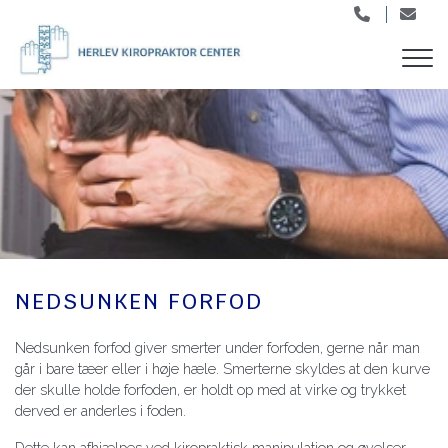
Skip
to
main
content
NEDSUNKEN FORFOD
Nedsunken forfod giver smerter under forfoden, gerne når man
går i bare tæer eller i høje hæle. Smerterne skyldes at den kurve
der skulle holde forfoden, er holdt op med at virke og trykket
derved er anderles i foden.
Dette kan afhjælpes ved kiropraktisk manipulation og øvelser.