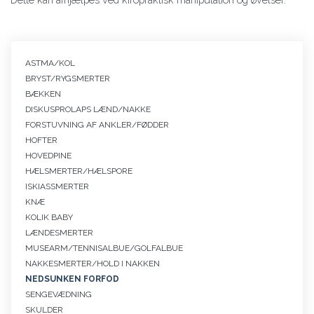
Primær
ASTMA/KOL
navigation
BRYST/RYGSMERTER
symptomer
BÆKKEN
DISKUSPROLAPS LÆND/NAKKE
FORSTUVNING AF ANKLER/FØDDER
HOFTER
HOVEDPINE
HÆLSMERTER/HÆLSPORE
ISKIASSMERTER
KNÆ
KOLIK BABY
LÆNDESMERTER
MUSEARM/TENNISALBUE/GOLFALBUE
NAKKESMERTER/HOLD I NAKKEN
NEDSUNKEN FORFOD
SENGEVÆDNING
SKULDER