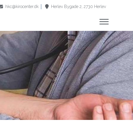
hkc@kirocenter.dk
Herlev Bygade 2, ​2730 Herlev​