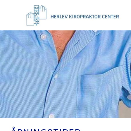
Gå
til
hovedindhold