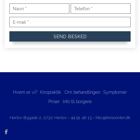
Hvem er vi?
Kiropraktik
Om behandlingen
Symptomer
Priser
Info til borgere
Herlev Bygade 2, ​2730 Herlev​
•
44 91 46 13
•
hkc@kirocenter.dk