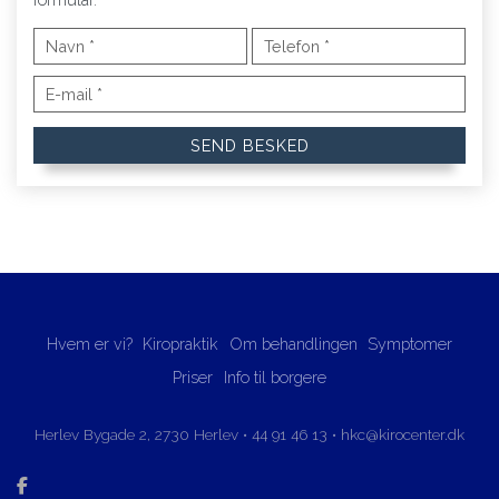
Hvem er vi?
Kiropraktik
Om behandlingen
Symptomer
Priser
Info til borgere
Herlev Bygade 2, ​2730 Herlev​
•
44 91 46 13
•
hkc@kirocenter.dk