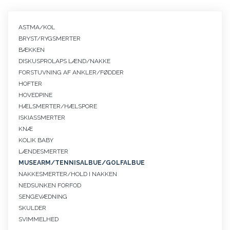
Primær
ASTMA/KOL
navigation
BRYST/RYGSMERTER
symptomer
BÆKKEN
DISKUSPROLAPS LÆND/NAKKE
FORSTUVNING AF ANKLER/FØDDER
HOFTER
HOVEDPINE
HÆLSMERTER/HÆLSPORE
ISKIASSMERTER
KNÆ
KOLIK BABY
LÆNDESMERTER
MUSEARM/TENNISALBUE/GOLFALBUE
NAKKESMERTER/HOLD I NAKKEN
NEDSUNKEN FORFOD
SENGEVÆDNING
SKULDER
SVIMMELHED