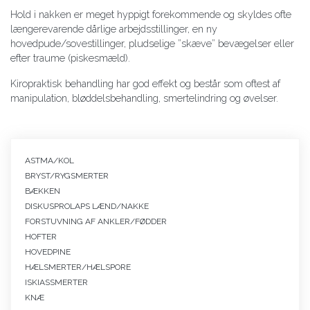
Hold i nakken er meget hyppigt forekommende og skyldes ofte
længerevarende dårlige arbejdsstillinger, en ny
hovedpude/sovestillinger, pludselige ”skæve” bevægelser eller
efter traume (piskesmæld).
Kiropraktisk behandling har god effekt og består som oftest af
manipulation, bløddelsbehandling, smertelindring og øvelser.
Primær
ASTMA/KOL
navigation
BRYST/RYGSMERTER
symptomer
BÆKKEN
DISKUSPROLAPS LÆND/NAKKE
FORSTUVNING AF ANKLER/FØDDER
HOFTER
HOVEDPINE
HÆLSMERTER/HÆLSPORE
ISKIASSMERTER
KNÆ