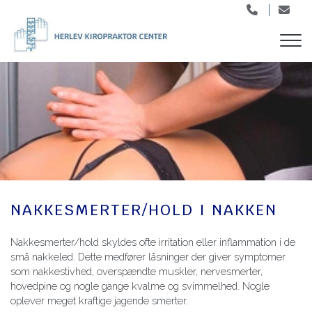
Gå
til
hovedindhold
NAKKESMERTER/HOLD I NAKKEN
Nakkesmerter/hold skyldes ofte irritation eller inflammation i de
små nakkeled. Dette medfører låsninger der giver symptomer
som nakkestivhed, overspændte muskler, nervesmerter,
hovedpine og nogle gange kvalme og svimmelhed. Nogle
oplever meget kraftige jagende smerter.